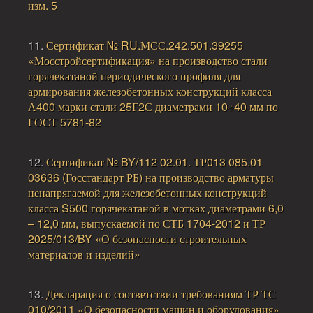
изм. 5
11.
Сертификат № RU.МСС.242.501.39255
«Мосстройсертификация» на производство стали
горячекатаной периодического профиля для
армирования железобетонных конструкций класса
А400 марки стали 25Г2С диаметрами 10÷40 мм по
ГОСТ 5781-82
12.
Сертификат № BY/112 02.01. ТР013 085.01
03636 (Госстандарт РБ) на производство арматуры
ненапрягаемой для железобетонных конструкций
класса S500 горячекатаной в мотках диаметрами 6,0
– 12,0 мм, выпускаемой по СТБ 1704-2012 и ТР
2025/013/BY «О безопасности строительных
материалов и изделий»
13.
Декларация о соответствии требованиям ТР ТС
010/2011 «О безопасности машин и оборудования»