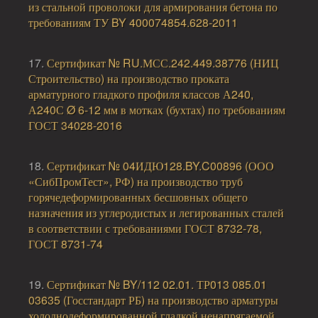
из стальной проволоки для армирования бетона по
требованиям ТУ BY 400074854.628-2011
17.
Сертификат № RU.МСС.242.449.38776 (НИЦ
Строительство) на производство проката
арматурного гладкого профиля классов А240,
А240С Ø 6-12 мм в мотках (бухтах) по требованиям
ГОСТ 34028-2016
18.
Сертификат № 04ИДЮ128.BY.C00896 (ООО
«СибПромТест», РФ) на производство труб
горячедеформированных бесшовных общего
назначения из углеродистых и легированных сталей
в соответствии с требованиями ГОСТ 8732-78,
ГОСТ 8731-74
19.
Сертификат № BY/112 02.01. ТР013 085.01
03635 (Госстандарт РБ) на производство арматуры
холоднодеформированной гладкой ненапрягаемой