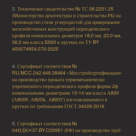
3.
Техническое свидетельство № ТС 06.2251.25
(Министерство архитектуры и строительства РБ) на
производство стали углеродистой для армирования
железобетонных конструкций периодического
профиля номинальных диаметров 18,0 мм, 22,0 мм,
36,0 мм класса S500 в прутках по ТУ BY
400074854.076-2025
4.
Сертификат соответствия №
RU.MCC.242.449.38484 «Мосстройсертификация»
на производство проката термомеханически
упрочненного периодического профиля формы 2ф
номинальными диаметрами 10-14 мм класса А800
(А800Р, А800К, А800У) изготавливаемого в
прутках по требованиям ГОСТ 34028-2016
5.
Сертификат соответствия №
04ИДЮ137.BY.C00951 (РФ) на производство труб